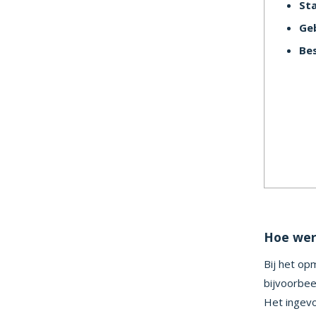
St
Geb
Bes
Hoe werk
Bij het op
bijvoorbee
Het ingevo