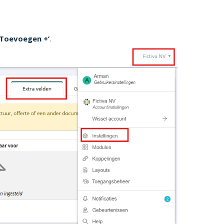
‘Toevoegen +’
.