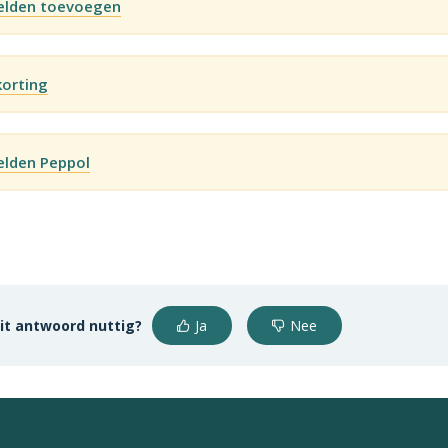
velden toevoegen
korting
elden Peppol
it antwoord nuttig?
Ja
Nee