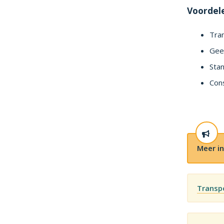
Voordele
Tra
Gee
Stan
Cons
Meer in
Transp