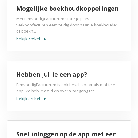
Mogelijke boekhoudkoppelingen
Met EenvoudigFactureren stuur je jouw
verkoopfacturen eenvoudig door naar je boekhouder
of boekh...
bekijk artikel
Hebben jullie een app?
EenvoudigFactureren is ook beschikbaar als mobiele
app. Zo heb je altijd en overal toegang tot j...
bekijk artikel
Snel inloggen op de app met een