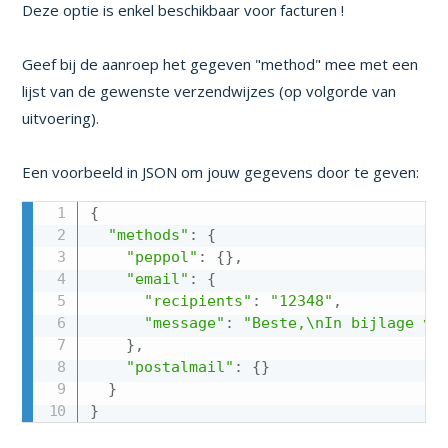
Deze optie is enkel beschikbaar voor facturen !
Geef bij de aanroep het gegeven "method" mee met een
lijst van de gewenste verzendwijzes (op volgorde van
uitvoering).
Een voorbeeld in JSON om jouw gegevens door te geven:
{
"methods"
:
{
"peppol"
:
{
}
,
"email"
:
{
"recipients"
:
"12348"
,
"message"
:
"Beste,\nIn bijlage vi
}
,
"postalmail"
:
{
}
}
}