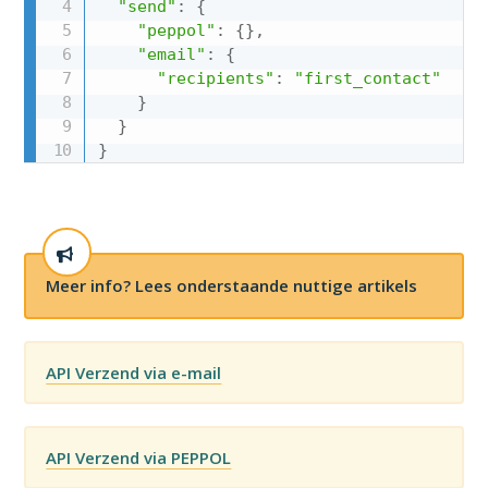
"send"
:
{
"peppol"
:
{
}
,
"email"
:
{
"recipients"
:
"first_contact"
}
}
}
Meer info? Lees onderstaande nuttige artikels
API Verzend via e-mail
API Verzend via PEPPOL