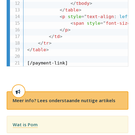
</
tbody
>
</
table
>
<
p
style
="
text-align
:
 left
;
<
span
style
="
font-size
:
</
p
>
</
td
>
</
tr
>
</
table
>
[/payment-link]
Meer info? Lees onderstaande nuttige artikels
Wat is Pom