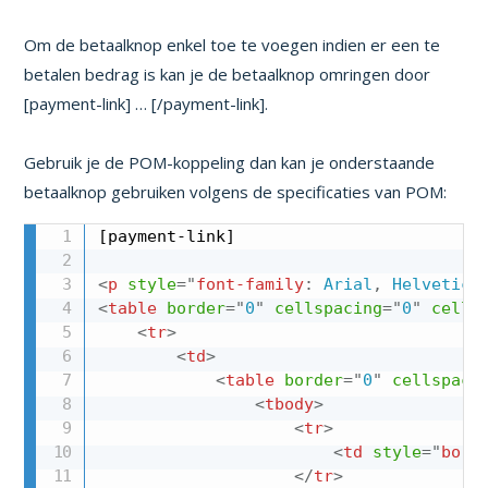
Om de betaalknop enkel toe te voegen indien er een te
betalen bedrag is kan je de betaalknop omringen door
[payment-link] … [/payment-link].
Gebruik je de POM-koppeling dan kan je onderstaande
betaalknop gebruiken volgens de specificaties van POM:
[payment-link]

<
p
style
="
font-family
:
 Arial
,
 Helvetica
<
table
border
=
"
0
"
cellspacing
=
"
0
"
cellp
<
tr
>
<
td
>
<
table
border
=
"
0
"
cellspaci
<
tbody
>
<
tr
>
<
td
style
="
bord
</
tr
>