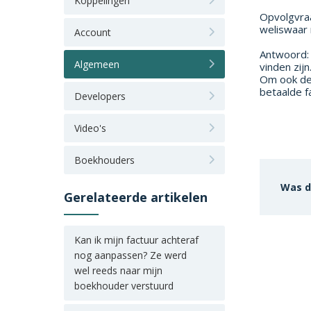
Koppelingen
Opvolgvraa
weliswaar 
Account
Antwoord: 
Algemeen
vinden zij
Om ook de 
betaalde f
Developers
Video's
Boekhouders
Was d
Gerelateerde artikelen
Kan ik mijn factuur achteraf
nog aanpassen? Ze werd
wel reeds naar mijn
boekhouder verstuurd