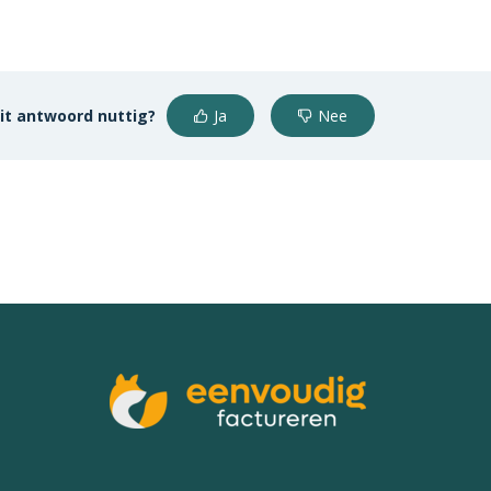
it antwoord nuttig?
Ja
Nee