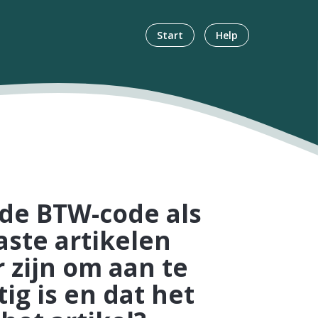
Start
Help
 de BTW-code als
aste artikelen
 zijn om aan te
ig is en dat het