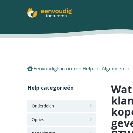
EenvoudigFactureren Help
Algemeen
Wat 
Help categorieën
klan
Onderdelen
kope
geve
Opties