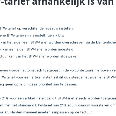
tarief afhankelijk is van 
BTW-tarief op verschillende niveau's instellen:
ene BTW-tarieven via instellingen > btw
t kan het algemeen BTW-tarief worden overschreven via de klantenfiche
kel kan een eigen BTW-tarief worden ingesteld
actuur kan van het BTW-tarief worden afgeweken
even worden automatisch toegepast in de volgorde zoals hierboven ve
BTW-tarief voor een artikel instelt zal dit dus steeds het algemene BTW-t
oeg geen optie om deze prioriteit aan te passen.
 21% voor een artikel instelt zal dit BTW-tarief steeds worden toegepast.
len met het standaard BTW-tarief van 21% zou ik daarom voorstellen om he
oor ICL klanten manueel moeten aanpassen op de factuur.