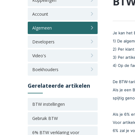
BTW-
Koppelingen
Account
Algemeen
Je kan het 
1) De algem
Developers
2) Per klan
Video's
3) Per arti
4) Op de f
Boekhouders
De BTW-tari
Gerelateerde artikelen
Als je een 
spijtig gen
BTW instellingen
Als je 6% en
Gebruik BTW
Voor artike
6% zal je v
6% BTW verklaring voor