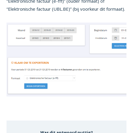
“Elektronische factuur (e-fff)” (ouder formaat) of
“Elektronische factuur (UBL.BE)” (bij voorkeur dit formaat).
Was dit antwoord nuttig?